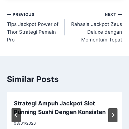
Post
PREVIOUS
NEXT
Tips Jackpot Power of
Rahasia Jackpot Zeus
navigation
Thor Strategi Pemain
Deluxe dengan
Pro
Momentum Tepat
Similar Posts
Strategi Ampuh Jackpot Slot
Running Sushi Dengan Konsisten
03/01/2026