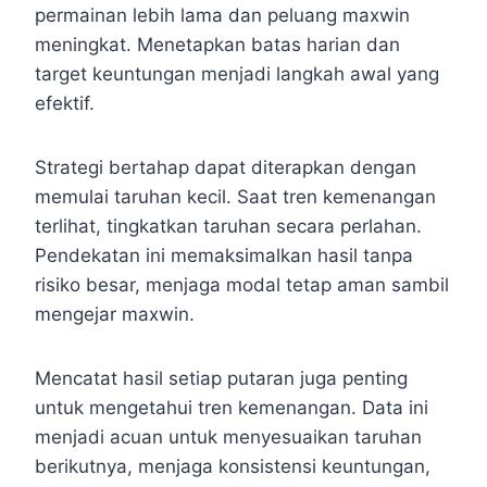
permainan lebih lama dan peluang maxwin
meningkat. Menetapkan batas harian dan
target keuntungan menjadi langkah awal yang
efektif.
Strategi bertahap dapat diterapkan dengan
memulai taruhan kecil. Saat tren kemenangan
terlihat, tingkatkan taruhan secara perlahan.
Pendekatan ini memaksimalkan hasil tanpa
risiko besar, menjaga modal tetap aman sambil
mengejar maxwin.
Mencatat hasil setiap putaran juga penting
untuk mengetahui tren kemenangan. Data ini
menjadi acuan untuk menyesuaikan taruhan
berikutnya, menjaga konsistensi keuntungan,