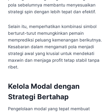
pola sebelumnya membantu menyesuaikan
strategi spin dengan lebih tepat dan efektif.
Selain itu, memperhatikan kombinasi simbol
berturut-turut memungkinkan pemain
memprediksi peluang kemenangan berikutnya.
Kesabaran dalam mengamati pola menjadi
strategi awal yang krusial untuk mendekati
maxwin dan menjaga profit tetap stabil tanpa
ribet.
Kelola Modal dengan
Strategi Bertahap
Pengelolaan modal yang tepat membuat