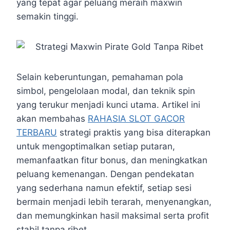
yang tepat agar peluang meraih maxwin
s
b
e
g
e
e
semakin tinggi.
A
o
n
r
p
o
g
a
p
k
e
m
r
Selain keberuntungan, pemahaman pola
simbol, pengelolaan modal, dan teknik spin
yang terukur menjadi kunci utama. Artikel ini
akan membahas
RAHASIA SLOT GACOR
TERBARU
strategi praktis yang bisa diterapkan
untuk mengoptimalkan setiap putaran,
memanfaatkan fitur bonus, dan meningkatkan
peluang kemenangan. Dengan pendekatan
yang sederhana namun efektif, setiap sesi
bermain menjadi lebih terarah, menyenangkan,
dan memungkinkan hasil maksimal serta profit
stabil tanpa ribet.