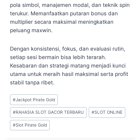
pola simbol, manajemen modal, dan teknik spin
terukur. Memanfaatkan putaran bonus dan
multiplier secara maksimal meningkatkan
peluang maxwin.
Dengan konsistensi, fokus, dan evaluasi rutin,
setiap sesi bermain bisa lebih terarah.
Kesabaran dan strategi matang menjadi kunci
utama untuk meraih hasil maksimal serta profit
stabil tanpa ribet.
Post
#
Jackpot Pirate Gold
Tags:
#
RAHASIA SLOT GACOR TERBARU
#
SLOT ONLINE
#
Slot Pirate Gold