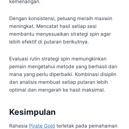
kemenangan.
Dengan konsistensi, peluang meraih maxwin
meningkat. Mencatat hasil setiap sesi
membantu menyesuaikan strategi spin agar
lebih efektif di putaran berikutnya.
Evaluasi rutin strategi spin memungkinkan
pemain mengetahui metode yang berhasil dan
mana yang perlu diperbaiki. Kombinasi disiplin
dan analisis membuat setiap putaran lebih
optimal dan mengarah ke hasil maksimal.
Kesimpulan
Rahasia
Pirate Gold
terletak pada pemahaman