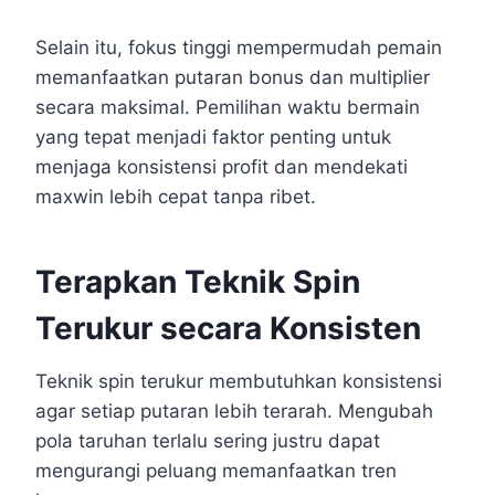
Selain itu, fokus tinggi mempermudah pemain
memanfaatkan putaran bonus dan multiplier
secara maksimal. Pemilihan waktu bermain
yang tepat menjadi faktor penting untuk
menjaga konsistensi profit dan mendekati
maxwin lebih cepat tanpa ribet.
Terapkan Teknik Spin
Terukur secara Konsisten
Teknik spin terukur membutuhkan konsistensi
agar setiap putaran lebih terarah. Mengubah
pola taruhan terlalu sering justru dapat
mengurangi peluang memanfaatkan tren