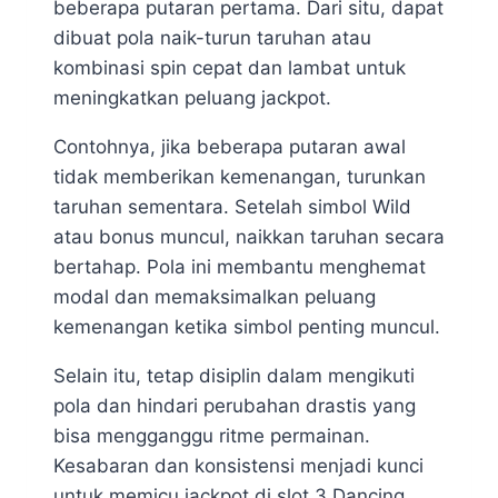
beberapa putaran pertama. Dari situ, dapat
dibuat pola naik-turun taruhan atau
kombinasi spin cepat dan lambat untuk
meningkatkan peluang jackpot.
Contohnya, jika beberapa putaran awal
tidak memberikan kemenangan, turunkan
taruhan sementara. Setelah simbol Wild
atau bonus muncul, naikkan taruhan secara
bertahap. Pola ini membantu menghemat
modal dan memaksimalkan peluang
kemenangan ketika simbol penting muncul.
Selain itu, tetap disiplin dalam mengikuti
pola dan hindari perubahan drastis yang
bisa mengganggu ritme permainan.
Kesabaran dan konsistensi menjadi kunci
untuk memicu jackpot di slot 3 Dancing