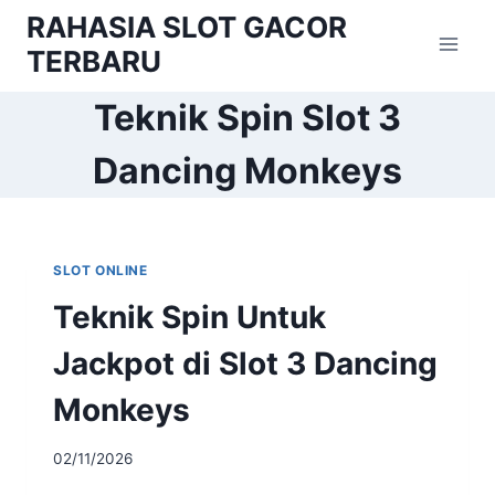
Skip
RAHASIA SLOT GACOR
to
TERBARU
content
Teknik Spin Slot 3
Dancing Monkeys
SLOT ONLINE
Teknik Spin Untuk
Jackpot di Slot 3 Dancing
Monkeys
02/11/2026