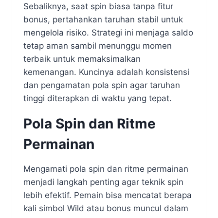
Sebaliknya, saat spin biasa tanpa fitur
bonus, pertahankan taruhan stabil untuk
mengelola risiko. Strategi ini menjaga saldo
tetap aman sambil menunggu momen
terbaik untuk memaksimalkan
kemenangan. Kuncinya adalah konsistensi
dan pengamatan pola spin agar taruhan
tinggi diterapkan di waktu yang tepat.
Pola Spin dan Ritme
Permainan
Mengamati pola spin dan ritme permainan
menjadi langkah penting agar teknik spin
lebih efektif. Pemain bisa mencatat berapa
kali simbol Wild atau bonus muncul dalam