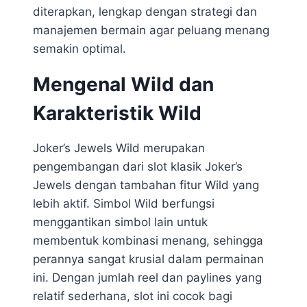
diterapkan, lengkap dengan strategi dan
manajemen bermain agar peluang menang
semakin optimal.
Mengenal Wild dan
Karakteristik Wild
Joker’s Jewels Wild merupakan
pengembangan dari slot klasik Joker’s
Jewels dengan tambahan fitur Wild yang
lebih aktif. Simbol Wild berfungsi
menggantikan simbol lain untuk
membentuk kombinasi menang, sehingga
perannya sangat krusial dalam permainan
ini. Dengan jumlah reel dan paylines yang
relatif sederhana, slot ini cocok bagi