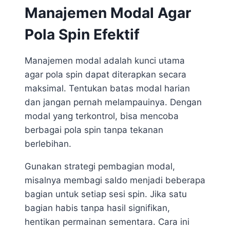
Manajemen Modal Agar
Pola Spin Efektif
Manajemen modal adalah kunci utama
agar pola spin dapat diterapkan secara
maksimal. Tentukan batas modal harian
dan jangan pernah melampauinya. Dengan
modal yang terkontrol, bisa mencoba
berbagai pola spin tanpa tekanan
berlebihan.
Gunakan strategi pembagian modal,
misalnya membagi saldo menjadi beberapa
bagian untuk setiap sesi spin. Jika satu
bagian habis tanpa hasil signifikan,
hentikan permainan sementara. Cara ini