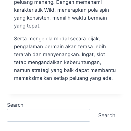
peluang menang. Dengan memahami
karakteristik Wild, menerapkan pola spin
yang konsisten, memilih waktu bermain
yang tepat.
Serta mengelola modal secara bijak,
pengalaman bermain akan terasa lebih
terarah dan menyenangkan. Ingat, slot
tetap mengandalkan keberuntungan,
namun strategi yang baik dapat membantu
memaksimalkan setiap peluang yang ada.
Search
Search