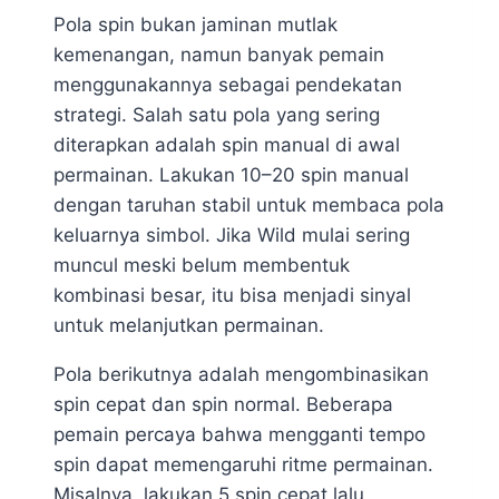
Pola spin bukan jaminan mutlak
kemenangan, namun banyak pemain
menggunakannya sebagai pendekatan
strategi. Salah satu pola yang sering
diterapkan adalah spin manual di awal
permainan. Lakukan 10–20 spin manual
dengan taruhan stabil untuk membaca pola
keluarnya simbol. Jika Wild mulai sering
muncul meski belum membentuk
kombinasi besar, itu bisa menjadi sinyal
untuk melanjutkan permainan.
Pola berikutnya adalah mengombinasikan
spin cepat dan spin normal. Beberapa
pemain percaya bahwa mengganti tempo
spin dapat memengaruhi ritme permainan.
Misalnya, lakukan 5 spin cepat lalu