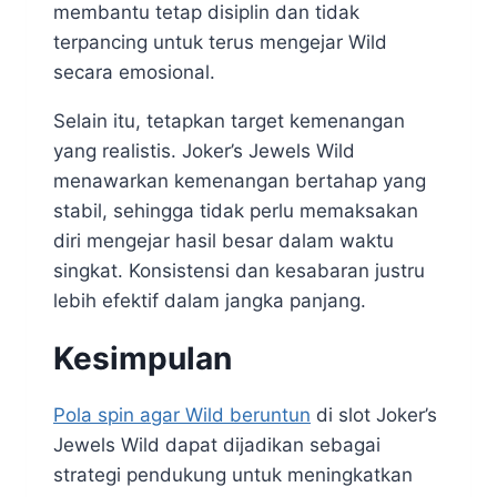
membantu tetap disiplin dan tidak
terpancing untuk terus mengejar Wild
secara emosional.
Selain itu, tetapkan target kemenangan
yang realistis. Joker’s Jewels Wild
menawarkan kemenangan bertahap yang
stabil, sehingga tidak perlu memaksakan
diri mengejar hasil besar dalam waktu
singkat. Konsistensi dan kesabaran justru
lebih efektif dalam jangka panjang.
Kesimpulan
Pola spin agar Wild beruntun
di slot Joker’s
Jewels Wild dapat dijadikan sebagai
strategi pendukung untuk meningkatkan