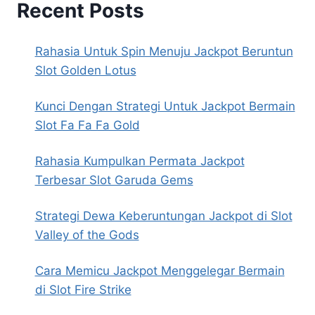
Recent Posts
Rahasia Untuk Spin Menuju Jackpot Beruntun
Slot Golden Lotus
Kunci Dengan Strategi Untuk Jackpot Bermain
Slot Fa Fa Fa Gold
Rahasia Kumpulkan Permata Jackpot
Terbesar Slot Garuda Gems
Strategi Dewa Keberuntungan Jackpot di Slot
Valley of the Gods
Cara Memicu Jackpot Menggelegar Bermain
di Slot Fire Strike